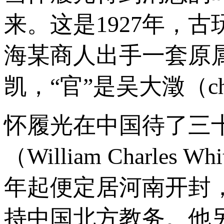
来。这是1927年，
海某商人出手一套原属
凯，“官”是吴大澂（ch
怀履光在中国待了三十
（William Charle
年起便定居河南开封
持中国北方教务。他