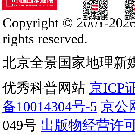
Copyright © 2001-2026 
订阅号
服
rights reserved.
北京全景国家地理新
优秀科普网站
京ICP证
备10014304号-5
京公网
049号
出版物经营许