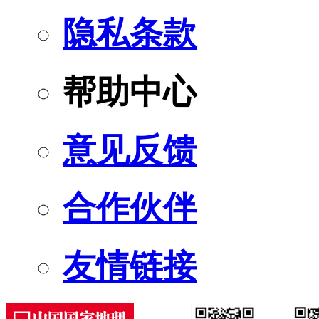
隐私条款
帮助中心
意见反馈
合作伙伴
友情链接