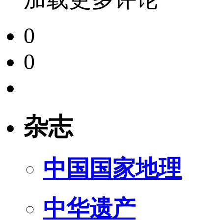
0
0
杂志
中国国家地理
中华遗产