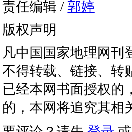
责任编辑 /
郭婷
版权声明
凡中国国家地理网刊
不得转载、链接、转
已经本网书面授权的
的，本网将追究其相
要评论？请先
登录
或