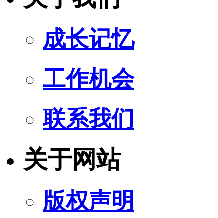
成长记忆
工作机会
联系我们
关于网站
版权声明