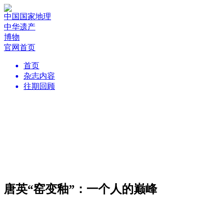
中国国家地理
中华遗产
博物
官网首页
首页
杂志内容
往期回顾
唐英“窑变釉”：一个人的巅峰