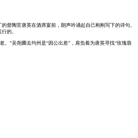
窑厂的督陶官唐英在酒席宴前，朗声吟诵起自己刚刚写下的诗句。
送行的。
。”吴尧圃去均州是“因公出差”，肩负着为唐英寻找“玫瑰翡