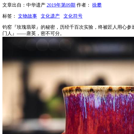
文章出自：中华遗产
2019年第09期
作者：
徐攀
标签：
文物故事
文化遗产
文化符号
钧窑『玫瑰翡翠』的秘密，历经千百次实验，终被匠人用心参
门人』——唐英，密不可分。