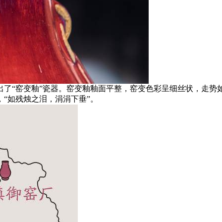
出了“窑变釉”瓷器。窑变釉釉面平整，窑变色彩呈细丝状，走势
“如残烛之泪，涓涓下垂”。