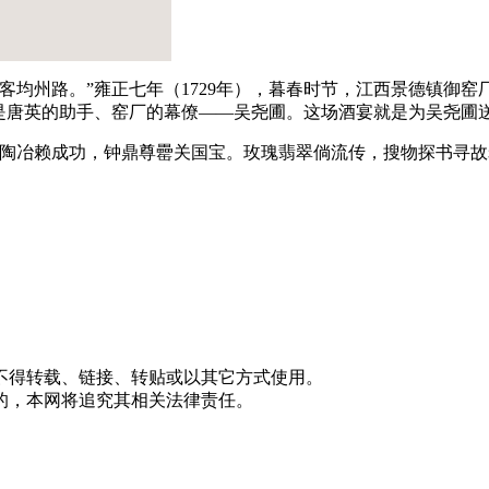
客均州路。”雍正七年（1729年），暮春时节，江西景德镇御
是唐英的助手、窑厂的幕僚——吴尧圃。这场酒宴就是为吴尧圃
陶冶赖成功，钟鼎尊罍关国宝。玫瑰翡翠倘流传，搜物探书寻故老
不得转载、链接、转贴或以其它方式使用。
的，本网将追究其相关法律责任。