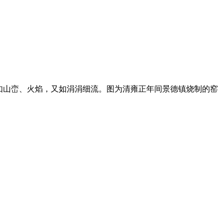
如山峦、火焰，又如涓涓细流。图为清雍正年间景德镇烧制的窑