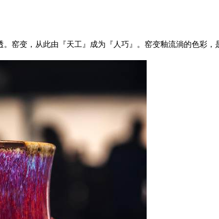
透。窑变，从此由『天工』成为『人巧』。窑变釉流淌的色彩，