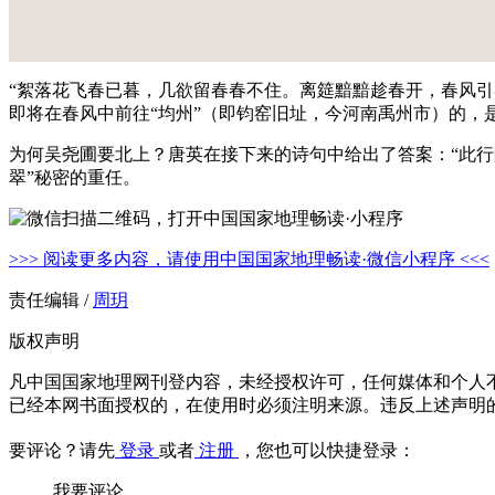
“絮落花飞春已暮，几欲留春春不住。离筵黯黯趁春开，春风引
即将在春风中前往“均州”（即钧窑旧址，今河南禹州市）的，
为何吴尧圃要北上？唐英在接下来的诗句中给出了答案：“此行
翠”秘密的重任。
>>> 阅读更多内容，请使用中国国家地理畅读·微信小程序 <<<
责任编辑 /
周玥
版权声明
凡中国国家地理网刊登内容，未经授权许可，任何媒体和个人
已经本网书面授权的，在使用时必须注明来源。违反上述声明
要评论？请先
登录
或者
注册
，您也可以快捷登录：
我要评论