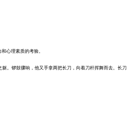
力和心理素质的考验。
之躯。锣鼓骤响，他又手拿两把长刀，向着刀杆挥舞而去。长刀