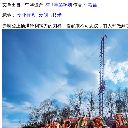
文章出自：中华遗产
2021年第06期
作者：
筱笛
标签：
文化符号
发明与技术
赤脚登上插满锋利钢刀的刀梯，看起来不可思议，有人却做到