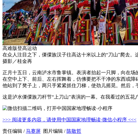
高难版登高运动
在众人注目之下，傈僳族汉子往高达十米以上的“刀山”爬去
摄影／桂金再
正月十五日，云南泸水市鲁掌镇。表演者抬起一只脚，向在场
在空中上下、前后、左右挥舞着，仿佛要把不干净的东西或障
他站到了凳子上，两只手紧紧抓住刀梯，使劲儿摇晃。然后，
这是泸水傈僳族刀杆节“上刀山”表演的一幕。在我看过的五花
>>> 阅读更多内容，请使用中国国家地理畅读·微信小程序 <<<
责任编辑 /
马赛屏
图片编辑 /
陈敬哲