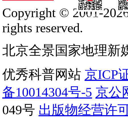
Copyright © 2001-2026 
订阅号
服
rights reserved.
北京全景国家地理新
优秀科普网站
京ICP证
备10014304号-5
京公网
049号
出版物经营许