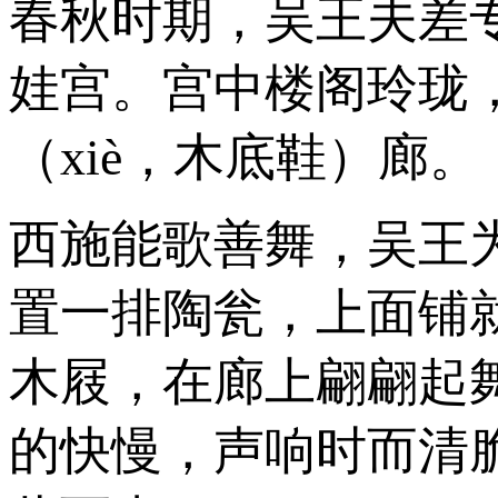
春秋时期，吴王夫差
娃宫。宫中楼阁玲珑
（xiè，木底鞋）廊。
西施能歌善舞，吴王
置一排陶瓮，上面铺
木屐，在廊上翩翩起
的快慢，声响时而清