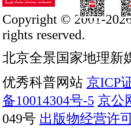
Copyright © 2001-2026 
订阅号
服
rights reserved.
北京全景国家地理新
优秀科普网站
京ICP证
备10014304号-5
京公网
049号
出版物经营许