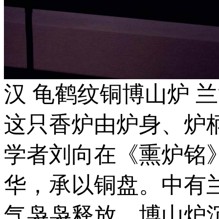
汉 龟鹤纹铜博山炉 
这只香炉由炉身、炉
学者刘向在《熏炉铭
华，承以铜盘。中有
气袅袅释放，博山炉