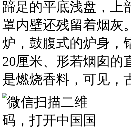
蹄足的平底浅盘，上
罩内壁还残留着烟灰
炉，鼓腹式的炉身，
20厘米、形若烟囱
是燃烧香料，可见，