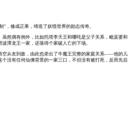
制”，修成正果，缔造了妖怪世界的励志传奇。
。虽然偶有例外，比如托塔李天王和哪吒是父子关系，毗蓝婆和
碧波潭龙王一家，还落得个家破人亡的下场。
悟空从友到敌，由此也牵出了牛魔王完整的家庭关系——他的儿
这个没有任何仙佛背景的一家三口，不但没有被打死，反而先后