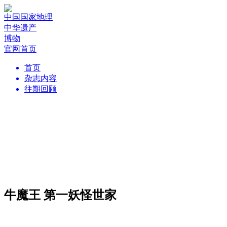
中国国家地理
中华遗产
博物
官网首页
首页
杂志内容
往期回顾
牛魔王 第一妖怪世家