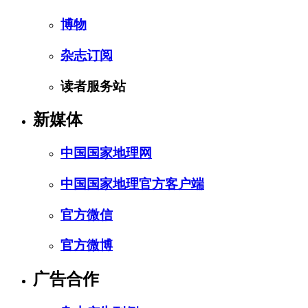
博物
杂志订阅
读者服务站
新媒体
中国国家地理网
中国国家地理官方客户端
官方微信
官方微博
广告合作