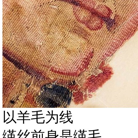
以羊毛为线
缂丝前身是缂毛