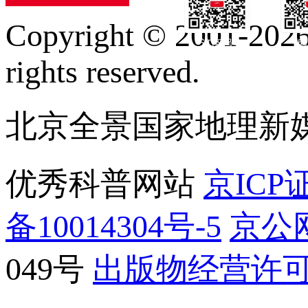
Copyright © 2001-2026 
订阅号
服
rights reserved.
北京全景国家地理新
优秀科普网站
京ICP证
备10014304号-5
京公网
049号
出版物经营许