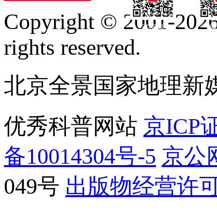
Copyright © 2001-2026 
订阅号
服
rights reserved.
北京全景国家地理新
优秀科普网站
京ICP证
备10014304号-5
京公网
049号
出版物经营许