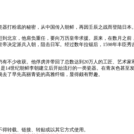
瓷器打粉底的秘密，从中国传入朝鲜，再因壬辰之战而登陆日本
仆赶到北京，他肩负重任，要向万历皇帝求援。原来，在数月之前
帝决定派兵入朝，阻击日军。经过数年拉锯后，1598年丰臣
仍有不少收获。他俘虏并带回了总数达到20万人的工匠、艺术家
”，是14世纪朝鲜李朝建立后开始流行的一类瓷器。在青灰色甚至
脱去了早先高丽青瓷的高雅纤细，显得颇有野趣。
不得转载、链接、转贴或以其它方式使用。