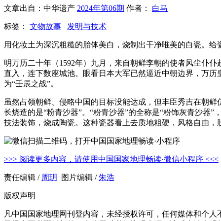
文章出自：中华遗产
2024年第06期
作者：
白马
标签：
文物故事
发明与技术
用化妆土为深沉粗糙的胎体美白，烧制出干净唯美的白瓷。给
明万历二十年（1592年）九月，来自朝鲜李朝的使者风尘仆
直入，连下数座城池。眼看日本大军已然逼近中朝边界，万历皇
为“壬辰之战”。
虽然占领朝鲜、侵略中国的目标没能达成，但丰臣秀吉在朝鲜
长烧造的是“粉青沙器”。“粉青沙器”的全称是“粉饰灰青沙器
技法装饰，烧成陶瓷。这种瓷器看上去质地粗硬，风格自由，
>>> 阅读更多内容，请使用中国国家地理畅读·微信小程序 <<<
责任编辑 /
周玥
图片编辑 /
朱浩
版权声明
凡中国国家地理网刊登内容，未经授权许可，任何媒体和个人