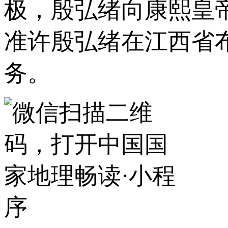
极，殷弘绪向康熙皇
准许殷弘绪在江西省
务。