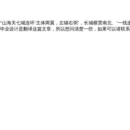
山海关七城连环‘主体两翼，左辅右弼’，长城横贯南北、‘一线迤
毕业设计是翻译这篇文章，所以想问清楚一些，如果可以请联系