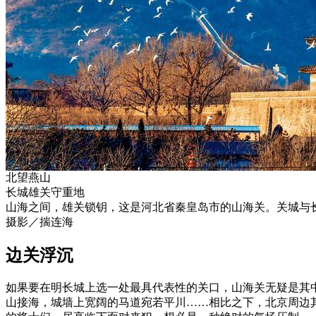
北望燕山
长城雄关守重地
山海之间，雄关锁钥，这是河北省秦皇岛市的山海关。关城与长
摄影／揣连海
边关浮沉
如果要在明长城上选一处最具代表性的关口，山海关无疑是其
山接海，城墙上宽阔的马道宛若平川……相比之下，北京周边其