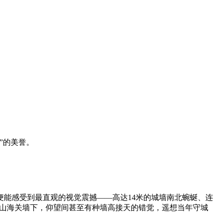
”的美誉。
能感受到最直观的视觉震撼——高达14米的城墙南北蜿蜒、连
在山海关墙下，仰望间甚至有种墙高接天的错觉，遥想当年守城