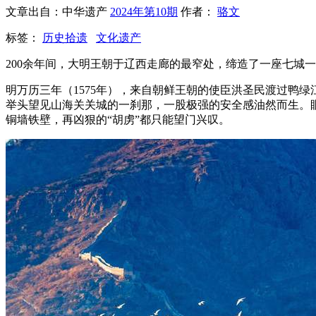
文章出自：中华遗产
2024年第10期
作者：
骆文
标签：
历史拾遗
文化遗产
200余年间，大明王朝于辽西走廊的最窄处，缔造了一座七城
明万历三年（1575年），来自朝鲜王朝的使臣洪圣民渡过鸭
举头望见山海关关城的一刹那，一股极强的安全感油然而生。
铜墙铁壁，再凶狠的“胡虏”都只能望门兴叹。