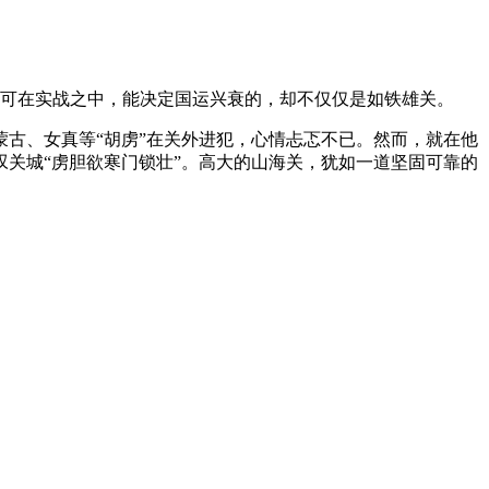
。可在实战之中，能决定国运兴衰的，却不仅仅是如铁雄关。
蒙古、女真等“胡虏”在关外进犯，心情忐忑不已。然而，就在他
关城“虏胆欲寒门锁壮”。高大的山海关，犹如一道坚固可靠的