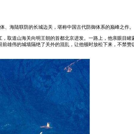
一体、海陆联防的长城边关，堪称中国古代防御体系的巅峰之作
绿江，取道山海关向明王朝的首都北京进发。一路上，他亲眼目睹
眼前雄伟的城墙隔绝了关外的混乱，让他顿时放松下来，不禁赞叹