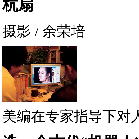
杭扇
摄影 / 余荣培
美编在专家指导下对