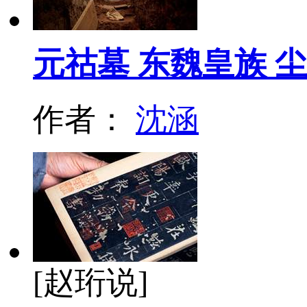
元祜墓 东魏皇族 
作者：
沈涵
[赵珩说]