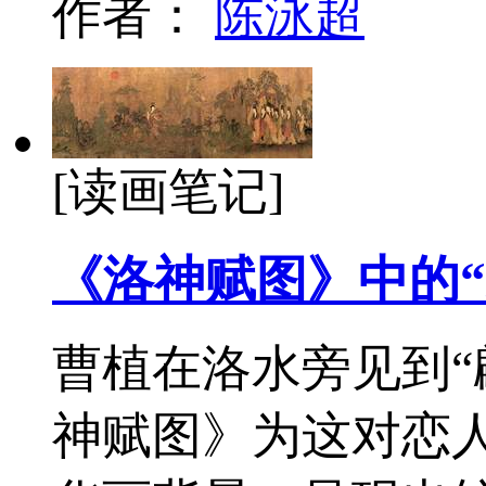
作者：
陈泳超
[读画笔记]
《洛神赋图》中的“
曹植在洛水旁见到“
神赋图》为这对恋