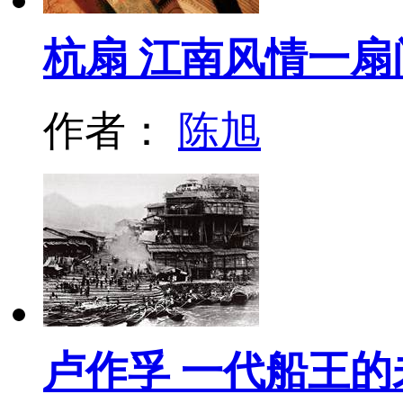
杭扇 江南风情一扇
作者：
陈旭
卢作孚 一代船王的