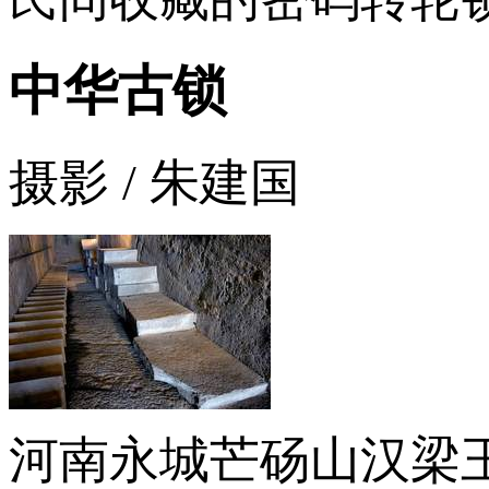
中华古锁
摄影 / 朱建国
河南永城芒砀山汉梁