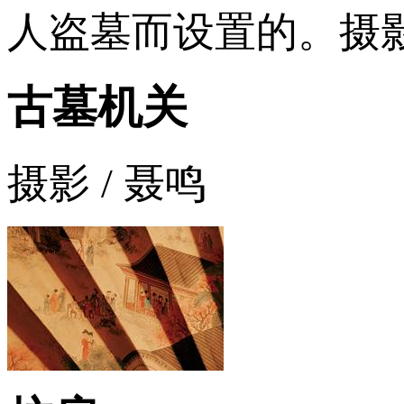
人盗墓而设置的。摄影
古墓机关
摄影 / 聂鸣