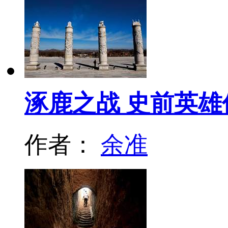
涿鹿之战 史前英雄
作者：
余准