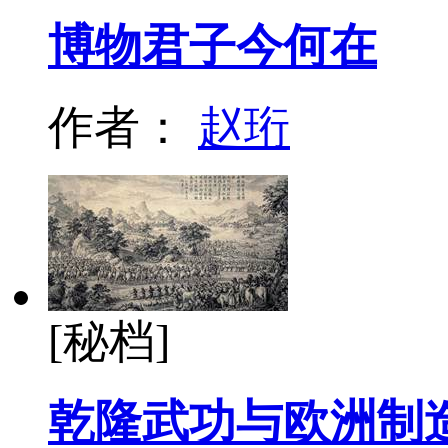
博物君子今何在
作者：
赵珩
[秘档]
乾隆武功与欧洲制