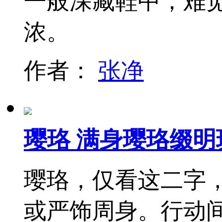
一般深藏鞋中，难
浓。
作者：
张净
璎珞 满身璎珞缀明
璎珞，仅看这二字
或严饰周身。行动