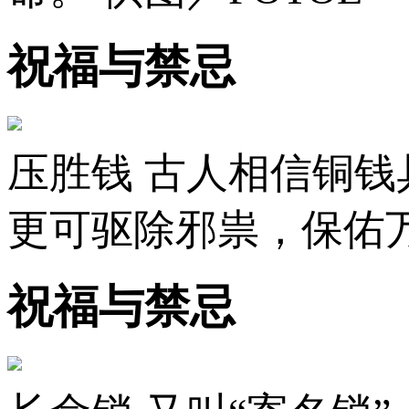
祝福与禁忌
压胜钱 古人相信铜
更可驱除邪祟，保佑万
祝福与禁忌