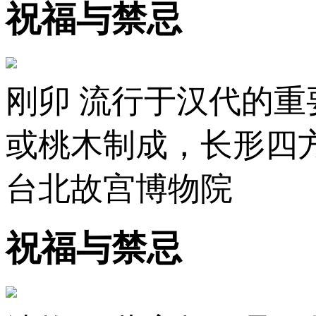
祝福与禁忌
刚卯 流行于汉代的
或桃木制成，长形四
台北故宫博物院
祝福与禁忌