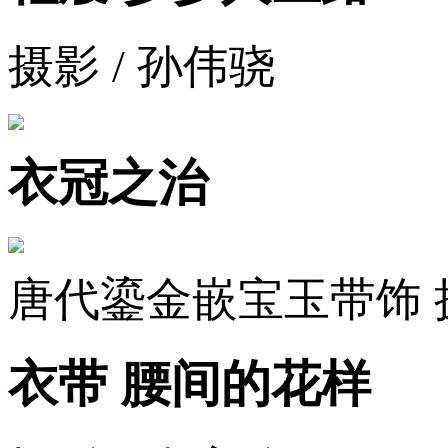
摄影 / 孙伟骁
衣冠之治
唐代鎏金嵌宝玉带饰 
衣带 腰间的花样