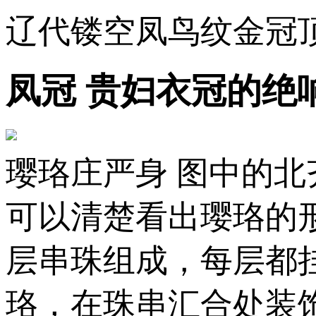
辽代镂空凤鸟纹金冠
凤冠 贵妇衣冠的绝
璎珞庄严身 图中的
可以清楚看出璎珞的
层串珠组成，每层都
珞，在珠串汇合处装