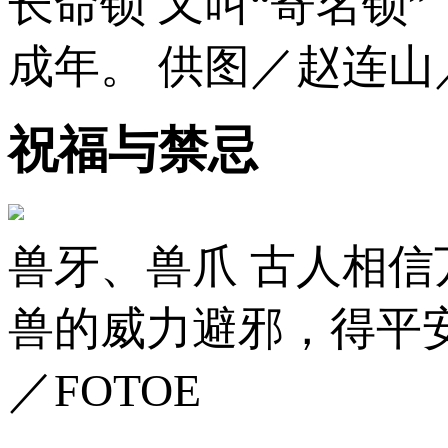
长命锁 又叫“寄名锁
成年。 供图／赵连山
祝福与禁忌
兽牙、兽爪 古人相
兽的威力避邪，得平
／FOTOE