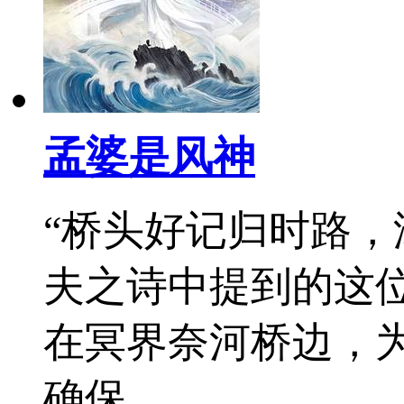
孟婆是风神
“桥头好记归时路，
夫之诗中提到的这
在冥界奈河桥边，
确保……