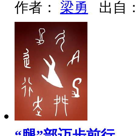
作者：
梁勇
出自
“腿”部迈步前行