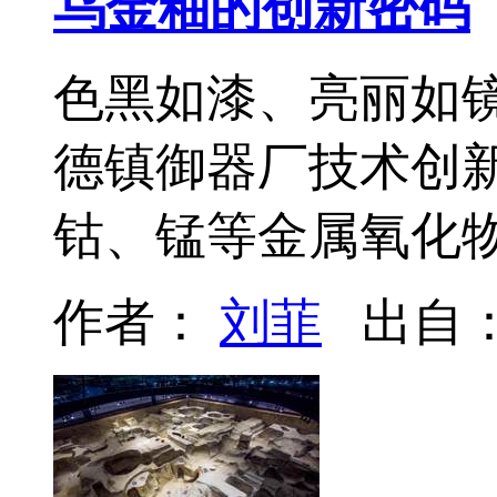
乌金釉的创新密码
色黑如漆、亮丽如
德镇御器厂技术创
钴、锰等金属氧化
作者：
刘菲
出自