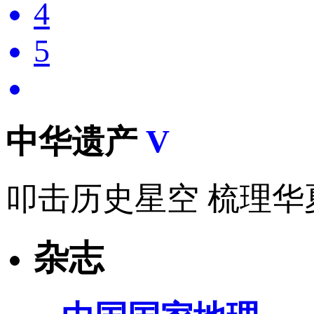
4
5
中华遗产
V
叩击历史星空 梳理华
杂志