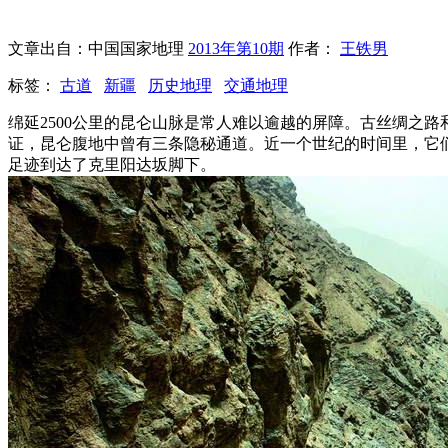
文章出自：中国国家地理
2013年第10期
作者：
王铁男
标签：
古道
新疆
历史地理
交通地理
绵延2500公里的昆仑山脉是常人难以逾越的屏障。古丝绸之
证，昆仑腹地中曾有三条隐秘通道。近一个世纪的时间里，它们
足迹到达了克里阳达坂脚下。