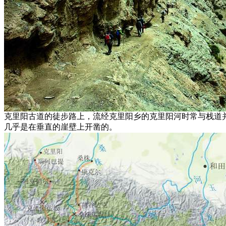
克里阳古道的徒步路上，流经克里阳乡的克里阳河时常与栈道
几乎是在垂直的崖壁上开凿的。