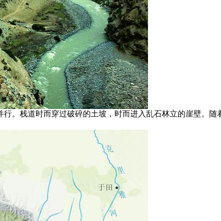
并行。栈道时而穿过破碎的土坡，时而进入乱石林立的崖壁。随