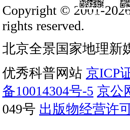
Copyright © 2001-2026 
订阅号
服
rights reserved.
北京全景国家地理新
优秀科普网站
京ICP证
备10014304号-5
京公网
049号
出版物经营许