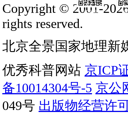
Copyright © 2001-2026 
订阅号
服
rights reserved.
北京全景国家地理新
优秀科普网站
京ICP证
备10014304号-5
京公网
049号
出版物经营许