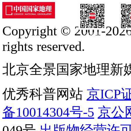
Copyright © 2001-2026 
订阅号
服
rights reserved.
北京全景国家地理新
优秀科普网站
京ICP证
备10014304号-5
京公网
049号
出版物经营许