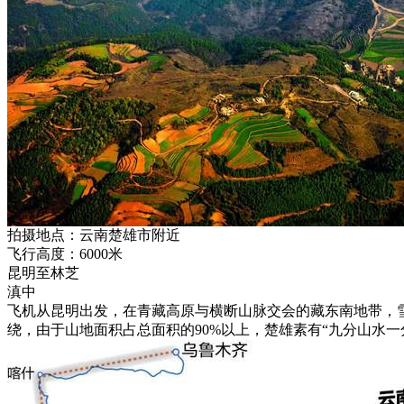
拍摄地点：云南楚雄市附近
飞行高度：6000米
昆明至林芝
滇中
飞机从昆明出发，在青藏高原与横断山脉交会的藏东南地带，
绕，由于山地面积占总面积的90%以上，楚雄素有“九分山水