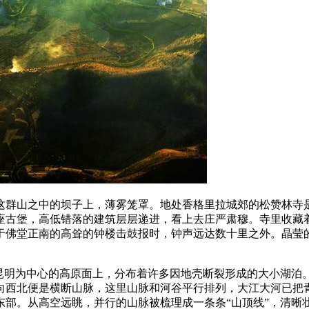
这群山之中的坝子上，薄雾笼罩。地处香格里拉城郊的松赞林寺
座古堡，高低错落的建筑层层递进，看上去庄严肃穆。寺里收藏
于佛堂正南的高耸的钟楼击鼓报时，钟声远达数十里之外。晶莹
以昆明为中心的高原面上，分布着许多因地壳断裂形成的大小湖泊
向西北便是横断山脉，这里山脉和河谷平行排列，大江大河已把
部。从高空远眺，并行的山脉被梳理成一条条“山顶线”，清晰