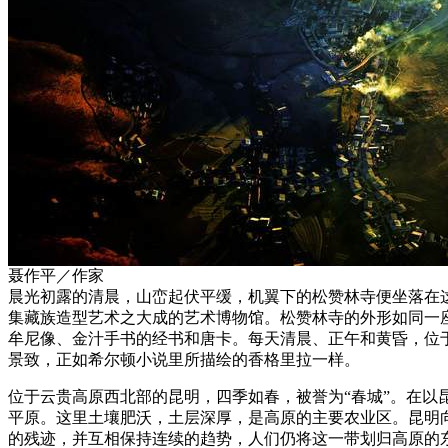
聂作平／作家
晨光初露的清晨，山峦起伏平缓，机翼下的松赞林寺便坐落在
集藏族造型艺术之大成的艺术博物馆。松赞林寺的外形如同一
牟尼像、金汁手书的经书和唐卡。每天清晨、正午和黄昏，位
景致，正如希尔顿小说里所描绘的香格里拉一样。
位于云贵高原西北部的昆明，四季如春，被誉为“春城”。在
平原。这里土壤肥沃，土层深厚，是高原的主要农业区。昆明
的残迹，并互相保持连续的趋势，人们仍将这一带划归高原的东