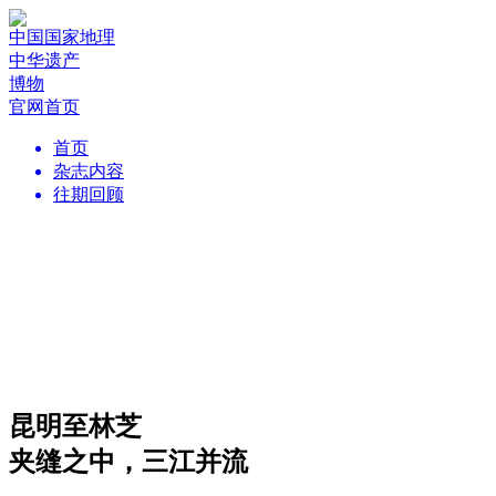
中国国家地理
中华遗产
博物
官网首页
首页
杂志内容
往期回顾
昆明至林芝
夹缝之中，三江并流