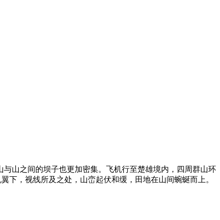
山与山之间的坝子也更加密集。飞机行至楚雄境内，四周群山环
机翼下，视线所及之处，山峦起伏和缓，田地在山间蜿蜒而上。