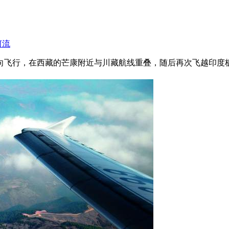
河流
向飞行，在西藏的芒康附近与川藏航线重叠，随后再次飞越印度板