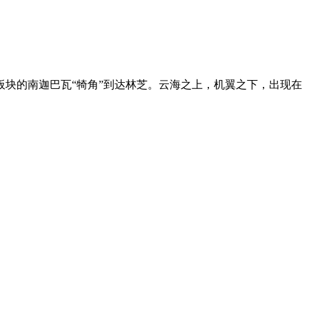
块的南迦巴瓦“犄角”到达林芝。云海之上，机翼之下，出现在