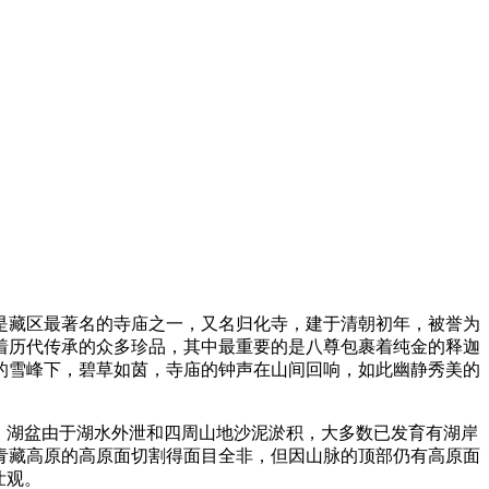
是藏区最著名的寺庙之一，又名归化寺，建于清朝初年，被誉为
着历代传承的众多珍品，其中最重要的是八尊包裹着纯金的释迦
的雪峰下，碧草如茵，寺庙的钟声在山间回响，如此幽静秀美的
。湖盆由于湖水外泄和四周山地沙泥淤积，大多数已发育有湖岸
青藏高原的高原面切割得面目全非，但因山脉的顶部仍有高原面
壮观。