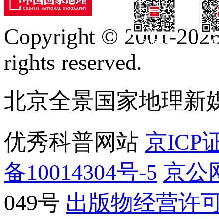
Copyright © 2001-2026 
订阅号
服
rights reserved.
北京全景国家地理新
优秀科普网站
京ICP证
备10014304号-5
京公网
049号
出版物经营许