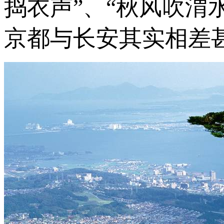
捣衣声”、“秋风吹渭
京都与长安其实相差