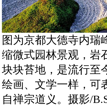
图为京都大德寺内瑞
缩微式园林景观，岩
块块苔地，是流行至
绘画、文学一样，可
自禅宗道义。摄影/B.S.P