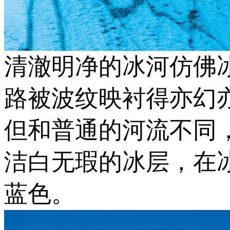
清澈明净的冰河仿佛
路被波纹映衬得亦幻
但和普通的河流不同
洁白无瑕的冰层，在
蓝色。