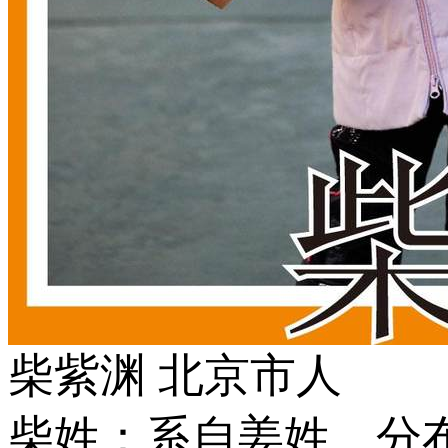
柴紫渊 北京市人
柴姓：系自姜姓。分布