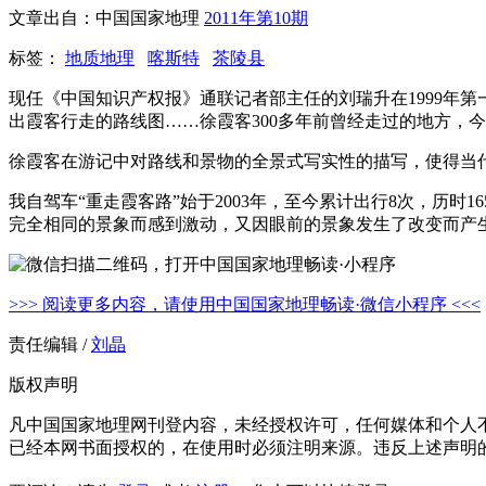
文章出自：中国国家地理
2011年第10期
标签：
地质地理
喀斯特
茶陵县
现任《中国知识产权报》通联记者部主任的刘瑞升在1999年
出霞客行走的路线图……徐霞客300多年前曾经走过的地方，今
徐霞客在游记中对路线和景物的全景式写实性的描写，使得当代
我自驾车“重走霞客路”始于2003年，至今累计出行8次，历时
完全相同的景象而感到激动，又因眼前的景象发生了改变而产
>>> 阅读更多内容，请使用中国国家地理畅读·微信小程序 <<<
责任编辑 /
刘晶
版权声明
凡中国国家地理网刊登内容，未经授权许可，任何媒体和个人
已经本网书面授权的，在使用时必须注明来源。违反上述声明