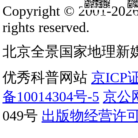
Copyright © 2001-2026 
订阅号
服
rights reserved.
北京全景国家地理新
优秀科普网站
京ICP证
备10014304号-5
京公网
049号
出版物经营许