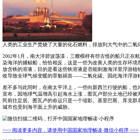
人类的工业生产焚烧了大量的化石燃料，排放到大气中的二氧
2002年1月，南大洋碧波荡漾，三艘模样有些古怪的船只正
染海洋的捕鲸船，恰恰相反，这是一些为改善人类的生存环境而
放含铁的溶液，目的是看这些铁溶液是否能刺激海洋里浮游植
收导致全球气候变暖的罪魁祸首——二氧化碳。因此海洋浮游
差不多与此同时，在南太平洋上，一些向新西兰行驶的船，也许
宣布，因地球气温增高引起海水上涨，图瓦卢部分土地已经被海
民前往定居。图瓦卢的命运只是一个缩影。基里巴斯、库克群
城市也受到海平面上升的威胁。
>>> 阅读更多内容，请使用中国国家地理畅读·微信小程序 <<<