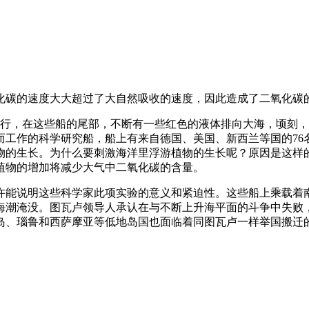
化碳的速度大大超过了大自然吸收的速度，因此造成了二氧化碳
在航行，在这些船的尾部，不断有一些红色的液体排向大海，顷刻
工作的科学研究船，船上有来自德国、美国、新西兰等国的76
物的生长。为什么要刺激海洋里浮游植物的生长呢？原因是这样
植物的增加将减少大气中二氧化碳的含量。
能说明这些科学家此项实验的意义和紧迫性。这些船上乘载着南太
潮淹没。图瓦卢领导人承认在与不断上升海平面的斗争中失败，宣
岛、瑙鲁和西萨摩亚等低地岛国也面临着同图瓦卢一样举国搬迁