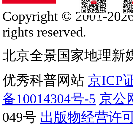
Copyright © 2001-2026 
订阅号
服
rights reserved.
北京全景国家地理新
优秀科普网站
京ICP证
备10014304号-5
京公网
049号
出版物经营许