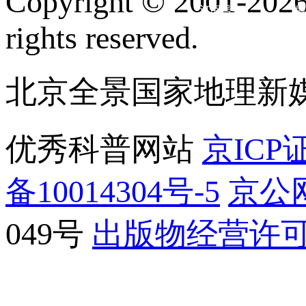
Copyright © 2001-2026 
订阅号
服
rights reserved.
北京全景国家地理新
优秀科普网站
京ICP证
备10014304号-5
京公网
049号
出版物经营许