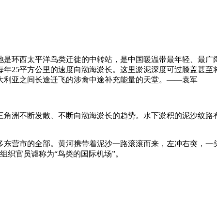
是环西太平洋鸟类迁徙的中转站，是中国暖温带最年轻、最广阔、
每年25平方公里的速度向渤海淤长。这里淤泥深度可过膝盖甚至
大利亚之间长途迁飞的涉禽中途补充能量的天堂。——袁军
三角洲不断发散、不断向渤海淤长的趋势。水下淤积的泥沙纹路
多东营市的全部。黄河携带着泥沙一路滚滚而来，左冲右突，一
组织官员谑称为“鸟类的国际机场”。