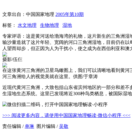
文章出自：中国国家地理
2005年第10期
标签：
水文地理
生物地理
湿地
专家评语：这是黄河送给渤海湾的礼物，这片新生的三角洲湿地
输沙量造就了这片年轻、宽阔的河口三角洲湿地，目前仍在以
人望而却步，但正因为人为干扰小，使之成为在西伯利亚和澳
摄影/伍仨
在这张黄河三角洲的卫星鸟瞰图上，我们可以清晰地看到黄河
河三角洲给人的视觉美就在这里。供图/于章涛
近现代黄河三角洲，大致包括山东省滨州地区的一部分和差不
生湿地生态系统。这里已发现将近300种鸟类栖息，被国际湿地
>>> 阅读更多内容，请使用中国国家地理畅读·微信小程序 <<<
责任编辑 /
单琳
图片编辑 /
吴敬