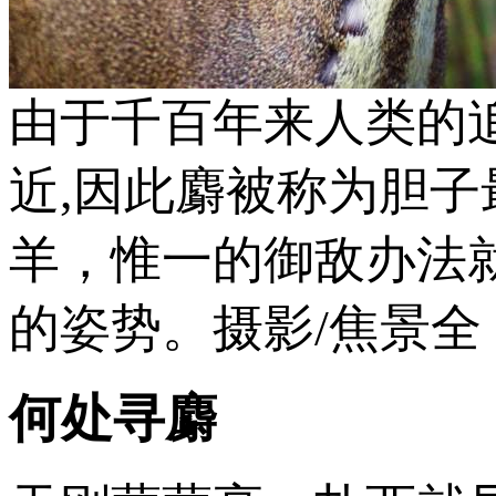
由于千百年来人类的
近,因此麝被称为胆
羊，惟一的御敌办法
的姿势。摄影/焦景全
何处寻麝