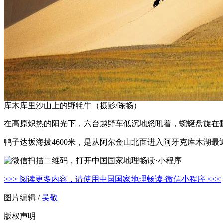
库木库里沙山上的野牦牛（摄影/陈畅）
在高原炽热的阳光下，六台越野车低沉地怒吼着，蜿蜒盘旋在
鸭子达坂海拔4600米，是从阿尔金山北面进入阿牙克库木湖
>>> 阅读更多内容，请使用中国国家地理畅读·微信小程序 <<<
图片编辑 /
吴敬
版权声明