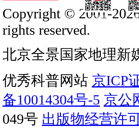
Copyright © 2001-2026 
订阅号
服
rights reserved.
北京全景国家地理新
优秀科普网站
京ICP证
备10014304号-5
京公网
049号
出版物经营许