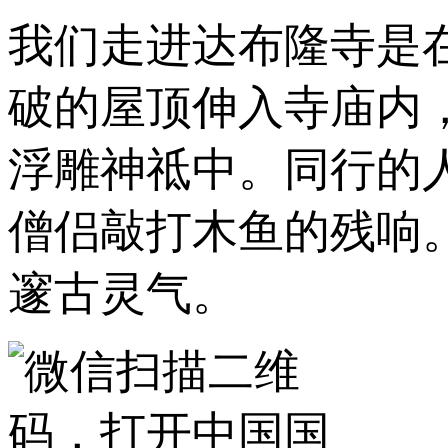
我们走进达布隆寺是
破的屋顶伸入寺庙内
浮雕神祗中。同行的
僧侣敲打木鱼的残响
邃古灵气。