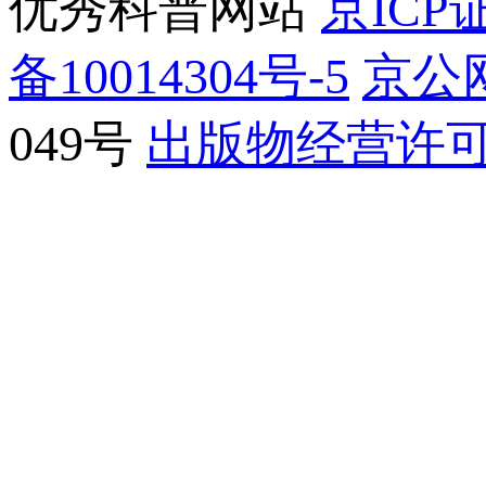
优秀科普网站
京ICP证
备10014304号-5
京公网
049号
出版物经营许