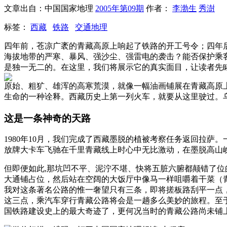
文章出自：中国国家地理
2005年第09期
作者：
李渤生
秀澍
标签：
西藏
铁路
交通地理
四年前，苍凉广袤的青藏高原上响起了铁路的开工号令；四年
海拔地带的严寒、暴风、强沙尘、强雷电的袭击？能否保护乘
是独一无二的。在这里，我们将展示它的真实面目，让读者先
原始、粗犷、雄浑的高寒荒漠，就像一幅油画铺展在青藏高原
生命的一种诠释。西藏历史上第一列火车，就要从这里驶过。
这是一条神奇的天路
1980年10月，我们完成了西藏墨脱的植被考察任务返回拉
放牌大卡车飞驰在千里青藏线上时心中无比激动，在墨脱高山
但即便如此,那坑凹不平、泥泞不堪、快将五脏六腑都颠错了
大通铺占位，然后站在空阔的大饭厅中像马一样咀嚼着干菜（
我对这条著名公路的惟一奢望只有三条，即将搓板路刮平一点
这三点，乘汽车穿行青藏公路将会是一趟多么美妙的旅程。至
国铁路建设史上的最大奇迹了，更何况当时的青藏公路尚未铺