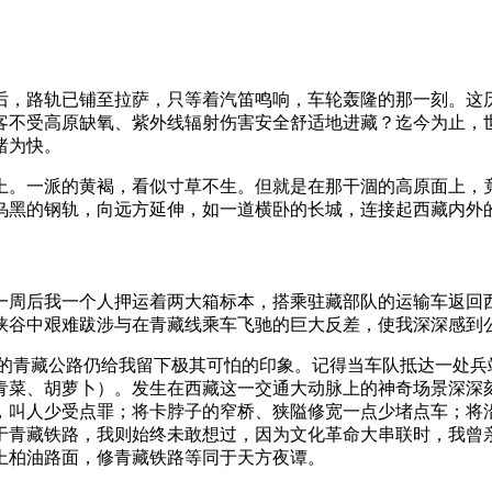
后，路轨已铺至拉萨，只等着汽笛鸣响，车轮轰隆的那一刻。这
客不受高原缺氧、紫外线辐射伤害安全舒适地进藏？迄今为止，
睹为快。
上。一派的黄褐，看似寸草不生。但就是在那干涸的高原面上，
乌黑的钢轨，向远方延伸，如一道横卧的长城，连接起西藏内外
萨。一周后我一个人押运着两大箱标本，搭乘驻藏部队的运输车返
峡谷中艰难跋涉与在青藏线乘车飞驰的巨大反差，使我深深感到
位的青藏公路仍给我留下极其可怕的印象。记得当车队抵达一处兵
青菜、胡萝卜）。发生在西藏这一交通大动脉上的神奇场景深深
，叫人少受点罪；将卡脖子的窄桥、狭隘修宽一点少堵点车；将
于青藏铁路，我则始终未敢想过，因为文化革命大串联时，我曾
上柏油路面，修青藏铁路等同于天方夜谭。