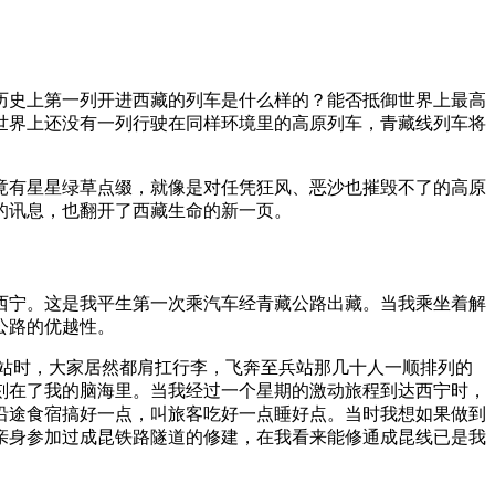
历史上第一列开进西藏的列车是什么样的？能否抵御世界上最高
世界上还没有一列行驶在同样环境里的高原列车，青藏线列车将
竟有星星绿草点缀，就像是对任凭狂风、恶沙也摧毁不了的高原
的讯息，也翻开了西藏生命的新一页。
回西宁。这是我平生第一次乘汽车经青藏公路出藏。当我乘坐着解
公路的优越性。
站时，大家居然都肩扛行李，飞奔至兵站那几十人一顺排列的
刻在了我的脑海里。当我经过一个星期的激动旅程到达西宁时，
沿途食宿搞好一点，叫旅客吃好一点睡好点。当时我想如果做到
亲身参加过成昆铁路隧道的修建，在我看来能修通成昆线已是我