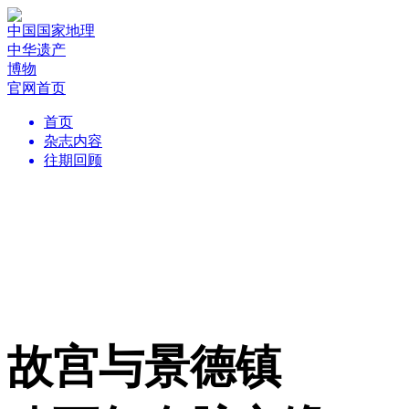
中国国家地理
中华遗产
博物
官网首页
首页
杂志内容
往期回顾
故宫与景德镇