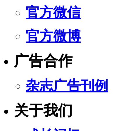
官方微信
官方微博
广告合作
杂志广告刊例
关于我们