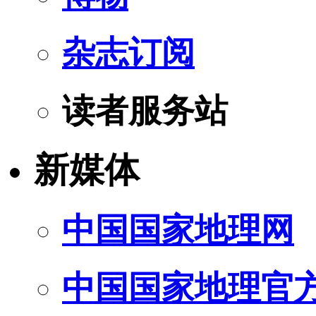
杂志订阅
读者服务站
新媒体
中国国家地理网
中国国家地理官