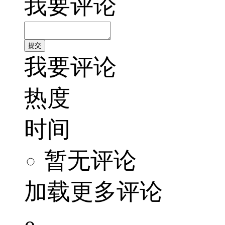
我要评论
我要评论
热度
时间
暂无评论
加载更多评论