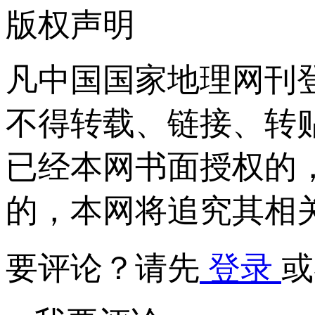
版权声明
凡中国国家地理网刊
不得转载、链接、转
已经本网书面授权的
的，本网将追究其相
要评论？请先
登录
或