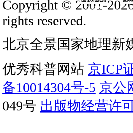
Copyright © 2001-2026 
订阅号
服
rights reserved.
北京全景国家地理新
优秀科普网站
京ICP证
备10014304号-5
京公网
049号
出版物经营许