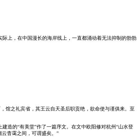
实际上，在中国漫长的海岸线上，一直都涌动着无法抑制的勃勃
丽，馆之礼宾省，其王云自天圣后职贡绝，欲命使与谨俱来。至
上建造的“有美堂”作了一篇序文。在文中欧阳修对杭州“山水登
烟云杳霭之间，可谓盛矣。”