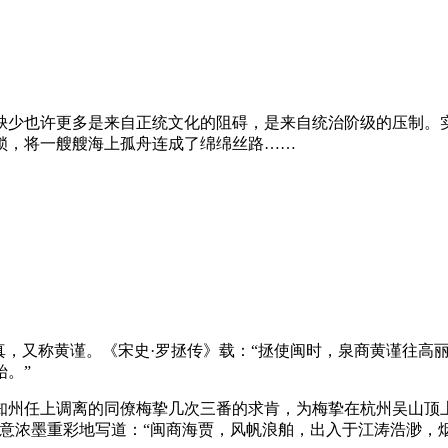
缺少也许更多是来自正统文化的阻碍，是来自统治阶级的压制。
锁，将一艘艘海上孤舟连成了绵绵丝路……
真，又称黄谨。《宋史·罗拯传》载：“拯使闽时，泉商黄谨往高
。”
州知州任上调离的同僚梅挚几次三番的求肯，为梅挚在杭州吴山顶
意浓墨重彩地写道：“闽商海贾，风帆浪舶，出入于江涛浩渺，