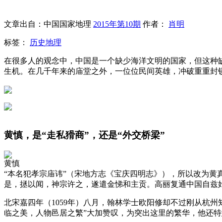
文章出自：中国国家地理
2015年第10期
作者：
肖明
标签：
历史地理
在很多人的观念中，中国是一个缺少海洋文明的国家，但这种
生机。在几千年来的庙堂之外，一位位民间英雄，冲破重重封
黄慎，是“走私猾商”，还是“外交桥梁”
黄慎
“本名犯孝宗庙讳”（宋地方志《宝庆四明志》），所以改为黄
是，拯以闻，神宗许之，遂遣金悌和主贡。高丽复通中国自兹始
北宋嘉四年（1059年）八月，翰林学士欧阳修却不过刚从杭
临之美，人物邑居之繁”大加赞叹，为突出这里的繁华，他还特