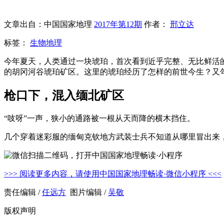
文章出自：中国国家地理
2017年第12期
作者：
邢立达
标签：
生物地理
今年夏天，人类通过一块琥珀，首次看到近乎完整、无比鲜活
的胡冈河谷琥珀矿区。这里的琥珀经历了怎样的前世今生？又
枪口下，混入缅北矿区
“吱呀”一声，狭小的通路被一根从天而降的横木挡住。
几个穿着迷彩服的缅甸克钦地方武装士兵不知道从哪里冒出来
>>> 阅读更多内容，请使用中国国家地理畅读·微信小程序 <<<
责任编辑 /
任远方
图片编辑 /
吴敬
版权声明