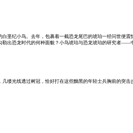
的白垩纪小鸟。去年，包裹着一截恐龙尾巴的琥珀一经问世便震
勾勒出恐龙时代的何种面貌？小鸟琥珀与恐龙琥珀的研究者——
，几缕光线透过树冠，恰好打在这些黝黑的年轻士兵胸前的突击