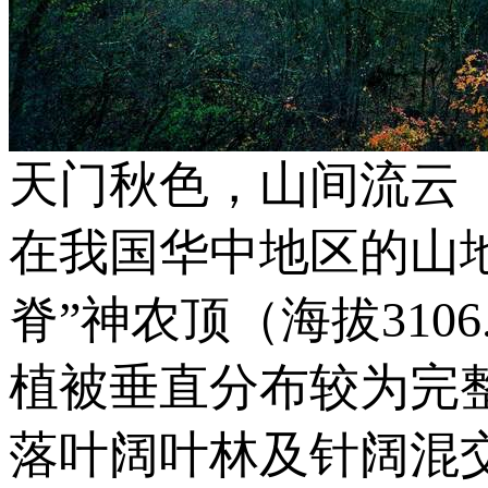
天门秋色，山间流云
在我国华中地区的山
脊”神农顶（海拔31
植被垂直分布较为完
落叶阔叶林及针阔混