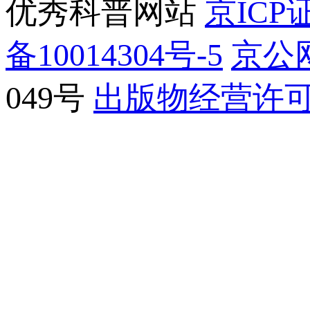
优秀科普网站
京ICP证
备10014304号-5
京公网
049号
出版物经营许