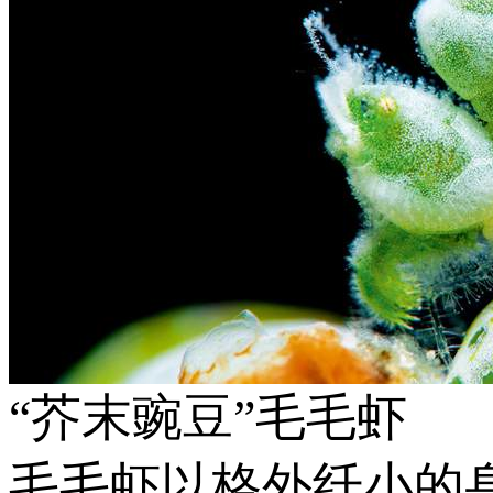
“芥末豌豆”毛毛虾
毛毛虾以格外纤小的