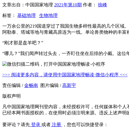
文章出自：中国国家地理
2021年第10期
作者：
徐峰
标签：
基础地理
生物地理
一万余公里的219国道穿过了我国生物多样性最高的几个区域
阿勒泰、塔城等地与青藏高原连为一线。单论兽类物种的丰富程
“刚才那是盘羊吧？”
“哪儿？”我们闻声转过头去，一齐盯住坐在后排的小戴。这位
>>> 阅读更多内容，请使用中国国家地理畅读·微信小程序 <<<
责任编辑 /
金畅南
图片编辑 /
高新宇
版权声明
凡中国国家地理网刊登内容，未经授权许可，任何媒体和个人
已经本网书面授权的，在使用时必须注明来源。违反上述声明
要评论？请先
登录
或者
注册
，您也可以快捷登录：