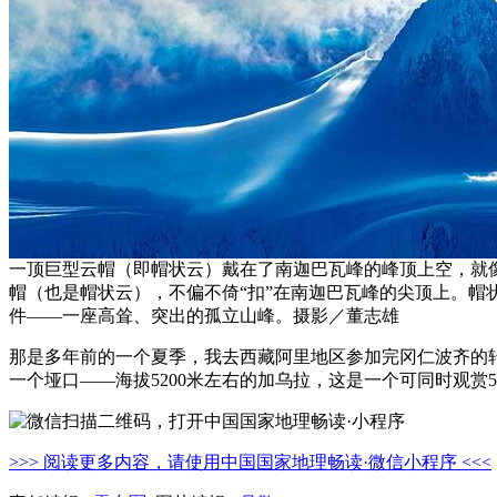
一顶巨型云帽（即帽状云）戴在了南迦巴瓦峰的峰顶上空，就
帽（也是帽状云），不偏不倚“扣”在南迦巴瓦峰的尖顶上。
件——一座高耸、突出的孤立山峰。摄影／董志雄
那是多年前的一个夏季，我去西藏阿里地区参加完冈仁波齐的转
一个垭口——海拔5200米左右的加乌拉，这是一个可同时观赏
>>> 阅读更多内容，请使用中国国家地理畅读·微信小程序 <<<