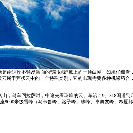
像是给这座不轻易露面的“羞女峰”戴上的一顶白帽。如果仔细看
帽状云属于荚状云中的一个特殊类别，它的出现需要多种机缘巧合
山，驾车回拉萨时，中途去看珠峰的云。车沿219、318国道
5座8000米级雪峰（马卡鲁峰、洛子峰、珠峰、卓奥友峰、希夏