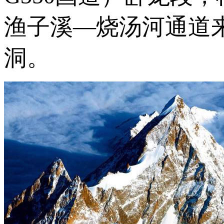
渔子溪—烧汤河通道
洞。