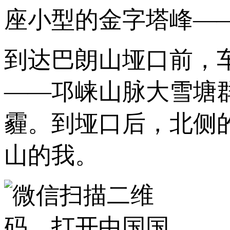
座小型的金字塔峰——
到达巴朗山垭口前，
——邛崃山脉大雪塘
霾。到垭口后，北侧
山的我。