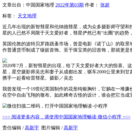
文章出自：中国国家地理
2022年第03期
作者：
张超
标签：
天文地理
近几年出现的新智彗星和伦纳德彗星，成为众多摄影师守望和
星的人已然不局限于天文爱好者，彗星俨然已有“出圈”的趋势
英国伦敦的波特贝罗路跳蚤市场，曾是电影《诺丁山》的取景
作普通货币制成了镶嵌首饰。至于珠宝类的旧首饰，那就更是
2020年7月，新智彗星的出现，给了天文爱好者大大的惊喜。
星，星空摄影师吴忠和妻子从成都出发，驱车2000公里来到
携手一起看哈雷彗星。摄影／吴忠
我曾发现一个19世纪英国制作的花形纯银胸针，它躺在一堆
在空中自由飞翔的墩布。如此稀奇古怪的设计，谁会把它当成
>>> 阅读更多内容，请使用中国国家地理畅读·微信小程序 <<<
责任编辑 /
高新宇
图片编辑 /
高新宇