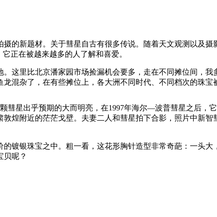
拍摄的新题材。关于彗星自古有很多传说。随着天文观测以及摄
，它正在被越来越多的人了解和喜爱。
地。这里比北京潘家园市场捡漏机会要多，走在不同摊位间，我
鱼龙混杂了，在有些摊位上，各大洲不同时代、不同档次的珠宝
这颗彗星出乎预期的大而明亮，在1997年海尔—波普彗星之后
甘肃敦煌附近的茫茫戈壁。夫妻二人和彗星拍下合影，照片中新智
廉价的镀银珠宝之中。粗一看，这花形胸针造型非常奇葩：一头大
宝贝呢？