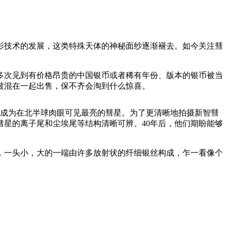
影技术的发展，这类特殊天体的神秘面纱逐渐褪去。如今关注彗
多次见到有价格昂贵的中国银币或者稀有年份、版本的银币被当
被混在一起出售，保不齐会淘到什么惊喜。
，它成为在北半球肉眼可见最亮的彗星。为了更清晰地拍摄新智彗
彗星的离子尾和尘埃尾等结构清晰可辨。40年后，他们期盼能够
，一头小，大的一端由许多放射状的纤细银丝构成，乍一看像个