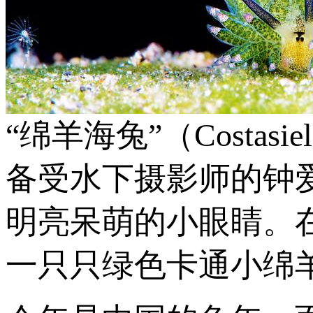
“绵羊海兔”（Costasi
备受水下摄影师的钟
明亮呆萌的小眼睛。
一只只绿色卡通小绵