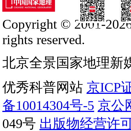
Copyright © 2001-2026 
订阅号
服
rights reserved.
北京全景国家地理新
优秀科普网站
京ICP证
备10014304号-5
京公网
049号
出版物经营许