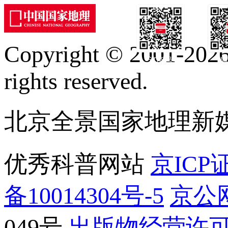
Copyright © 2001-2026 
订阅号
服
rights reserved.
北京全景国家地理新
优秀科普网站
京ICP证
备10014304号-5
京公网
049号
出版物经营许