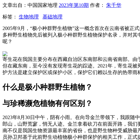
文章出自：中国国家地理
2023年第10期
作者：
朱千华
标签：
生物地理
基础地理
2005年9月，“极小种群野生植物”这一概念首次在云南省被
多种野生植物先后被列入极小种群野生植物保护名录，并对其中
呢？
寄生花在我国主要分布在西藏自治区东南部和云南省南部。由于
但在藏东南，至今没有发现寄生花的踪迹。2021年，寄生花
护方法是建立保护区或保护小区，保护它们赖以生存的热带雨
什么是极小种群野生植物？
与珍稀濒危植物有何区别？
2023年8月30日中午，阴有小雨。在向导金兰带领下，我
郎山，山野荒寥，悄无人迹。金兰拿着砍刀在前面开路，我们
南不仅是我国生物资源最丰富的省份，也是野生物种受威胁最严
员孙卫邦基于此前野生动植物极小种群保护的相关工作，正式