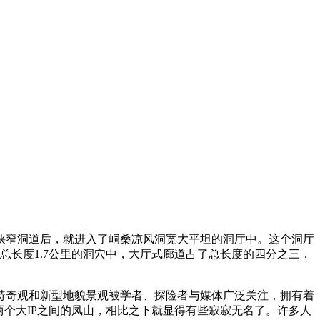
狭窄洞道后，就进入了峒桑凉风洞宽大平坦的洞厅中。这个洞厅
总长度1.7公里的洞穴中，大厅式廊道占了总长度的四分之三，
特奇观和新型地貌景观被学者、探险者与媒体广泛关注，拥有着
个大IP之间的凤山，相比之下就显得有些寂寂无名了。许多人