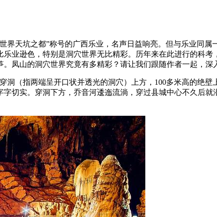
“世界天坑之都”称号的广西乐业，名声日益响亮。但与乐业同属
比乐业逊色，特别是洞穴世界无比精彩。历年来在此进行的科考，
笋。凤山的洞穴世界究竟有多精彩？请让我们跟随作者一起，深
穿洞（指两端呈开口状并透光的洞穴）上方，100多米高的绝壁
字字切实。穿洞下方，乔音河逶迤流淌，穿过县城中心不久后就