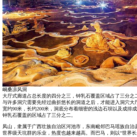
峒桑凉风洞
大厅式廊道占总长度的四分之三，钟乳石覆盖区域占了
与许多洞穴需要先经过曲折悠长的洞道之后，才能进入洞穴大
宽约90米，长约200米，洞底分布着细密的浅边石坝以及成排
钟乳石覆盖的区域占了三分之二。
凤山，隶属于广西壮族自治区河池市，东南毗邻巴马瑶族自治
世界级天坑群的乐业，热度也越来越高。而巴马，则以“世界长