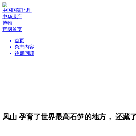
中国国家地理
中华遗产
博物
官网首页
首页
杂志内容
往期回顾
凤山 孕育了世界最高石笋的地方， 还藏